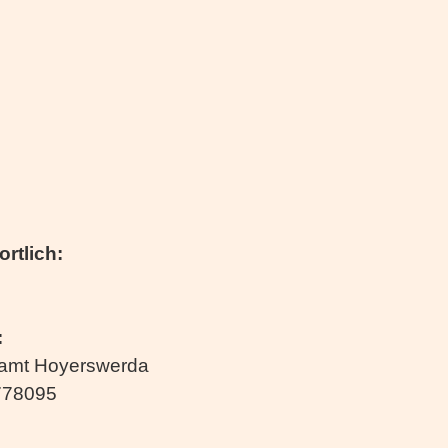
ortlich:
:
amt Hoyerswerda
778095