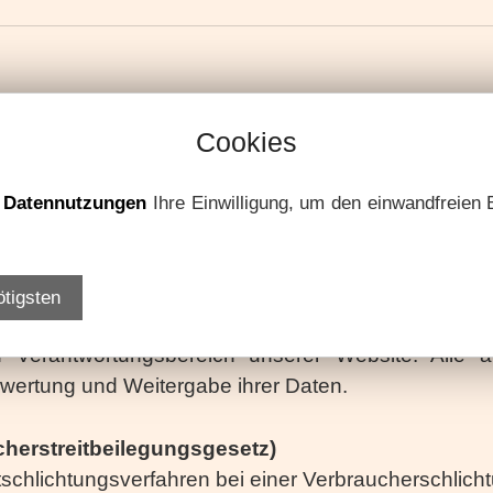
Cookies
nhalte auf den Internetseiten zeitnah, vollständig
e
Datennutzungen
Ihre Einwilligung, um den einwandfreien 
 der Angaben kann nicht übernommen werden. Gleich
n. Trotz sorgfältiger inhaltlicher Kontrolle überneh
ind ausschließlich deren Betreiber verantwortlich. 
ötigsten
halte von Internetseiten fremder Anbieter keine Ha
Verantwortungsbereich unserer Website. Alle au
rwertung und Weitergabe ihrer Daten.
herstreitbeilegungsgesetz)
eitschlichtungsverfahren bei einer Verbraucherschlich