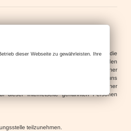
 und richtig zu gestalten. Eine Gewähr für die
Betrieb dieser Webseite zu gewährleisten. Ihre
falls ausgeschlossen ist eine Gewähr für den
men wir keine Haftung für die Inhalte externer
Diese Inhalte können nicht fortlaufend von uns
ftung übernommen. Durch das Anklicken externer
f dieser Internetseite genannten Personen
tungsstelle teilzunehmen.