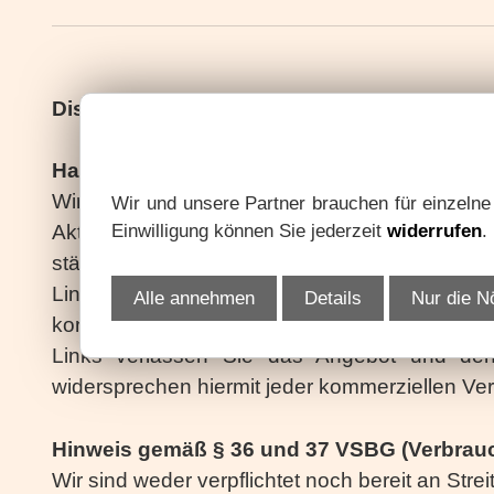
Disclaimer
Haftungsausschluss
Wir sind bemüht, dafür Sorge zu tragen, die I
Wir und unsere Partner brauchen für einzeln
Einwilligung können Sie jederzeit
widerrufen
.
Aktualität, Richtigkeit und Vollständigkeit
ständigen ungehinderten Zugang zu den Inhalte
Links. Für den Inhalt der verlinkten Seiten s
Alle annehmen
Details
Nur die N
kontrolliert werden. Es wird daher für die In
Links verlassen Sie das Angebot und den 
widersprechen hiermit jeder kommerziellen Ve
Hinweis gemäß § 36 und 37 VSBG (Verbrauc
Wir sind weder verpflichtet noch bereit an Str